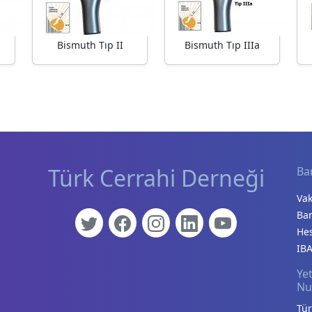
Bismuth Tıp II
Bismuth Tıp IIIa
Türk Cerrahi Derneği
Ba
Vak
Ba
He
IBA
Yet
Nu
Tür