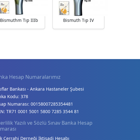
Bismuthm Tıp IIIb
Bismuth Tıp IV
nka Hesap Numaralarımız
ıflar Bankası - Ankara Hastaneler Şubesi
nka Kodu: 378
sap Numarası: 00158007285354481
N: TR71 0001 5001 5800 7285 3544 81
erlilik Yazılı ve Sözlü Sınav Banka Hesap
marası
k Cerrahi Derneği İktisadi Hesabı