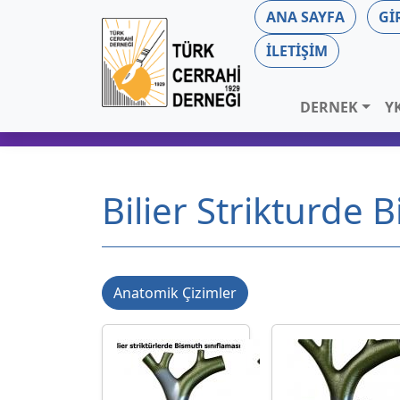
ANA SAYFA
GI
İLETIŞIM
DERNEK
Y
Bilier Strikturde 
Anatomik Çizimler