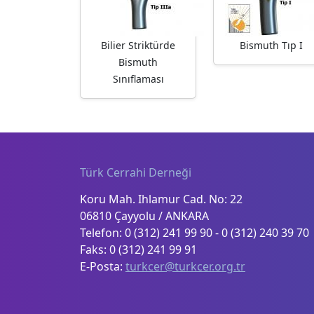
Bilier Striktürde
Bismuth Tıp I
Bismuth
Sınıflaması
Türk Cerrahi Derneği
Koru Mah. Ihlamur Cad. No: 22
06810 Çayyolu / ANKARA
Telefon: 0 (312) 241 99 90 - 0 (312) 240 39 70
Faks: 0 (312) 241 99 91
E-Posta:
turkcer@turkcer.org.tr