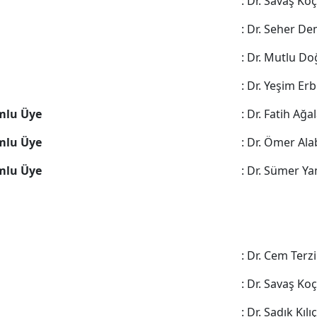
: Dr. Savaş Ko
: Dr. Seher De
: Dr. Mutlu D
: Dr. Yeşim Erb
mlu Üye
: Dr. Fatih Ağa
mlu Üye
: Dr. Ömer Al
mlu Üye
: Dr. Sümer Y
: Dr. Cem Terzi
: Dr. Savaş Ko
: Dr. Sadık Kıl