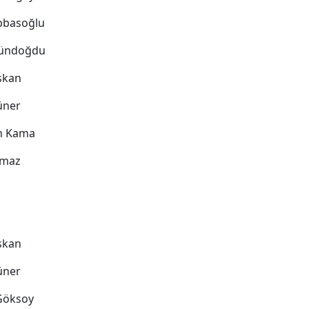
bbasoğlu
 Gündoğdu
askan
züner
ın Kama
rkmaz
askan
züner
 Göksoy