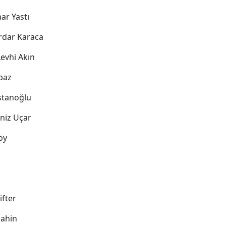
nar Yastı
erdar Karaca
Levhi Akın
abaz
ostanoğlu
eniz Uçar
öy
ifter
Şahin