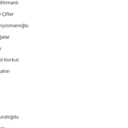
Mihmanlı
y Çifter
Gençosmanoğlu
Ağalar
y
Ali Korkut
Şahin
 Gündoğdu