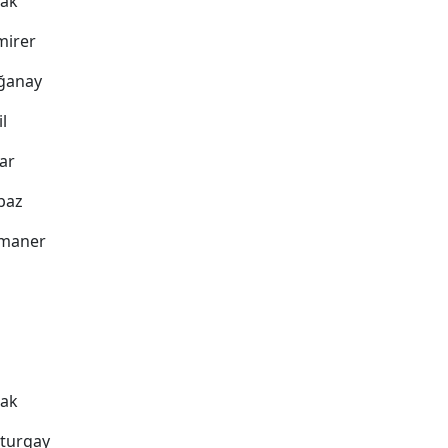
çak
mirer
oğanay
il
lar
abaz
amaner
çak
ıçturgay