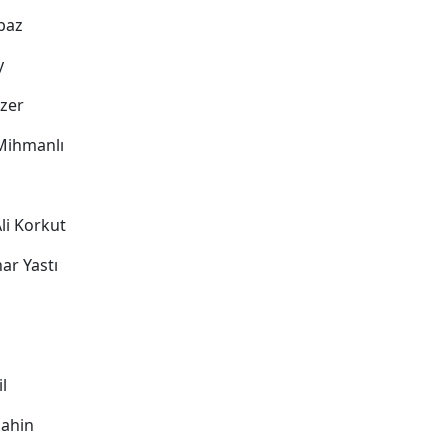
abaz
y
ezer
Mihmanlı
n
Ali Korkut
nar Yastı
il
Şahin