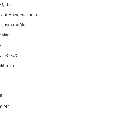
y Çifter
Mevlüt Hazinedaroğlu
Gençosmanoğlu
Ağalar
y
Ali Korkut
Mihmanlı
il
mirer