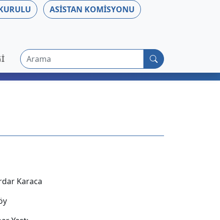
 KURULU
ASISTAN KOMISYONU
Arama
I
erdar Karaca
öy