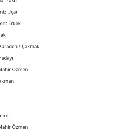
nar Yastı
eniz Uçar
lent Erkek
lak
z Karadeniz Çakmak
aradayı
 Mahir Özmen
Sakman
mirer
 Mahir Özmen