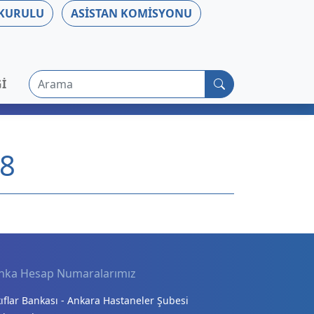
 KURULU
ASISTAN KOMISYONU
Arama
I
18
nka Hesap Numaralarımız
ıflar Bankası - Ankara Hastaneler Şubesi