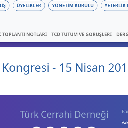
RIŞ
ÜYELIKLER
YÖNETIM KURULU
YETERLIK
K TOPLANTI NOTLARI
TCD TUTUM VE GÖRÜŞLERI
DERG
i Kongresi - 15 Nisan 20
Türk Cerrahi Derneği
Ba
Vak