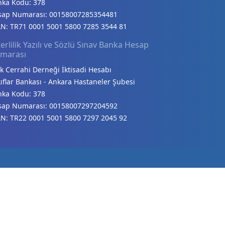
nka Kodu: 378
sap Numarası: 00158007285354481
N: TR71 0001 5001 5800 7285 3544 81
erlilik Yazılı ve Sözlü Sınav Banka Hesap
marası
k Cerrahi Derneği İktisadi Hesabı
ıflar Bankası - Ankara Hastaneler Şubesi
nka Kodu: 378
sap Numarası: 00158007297204592
N: TR22 0001 5001 5800 7297 2045 92