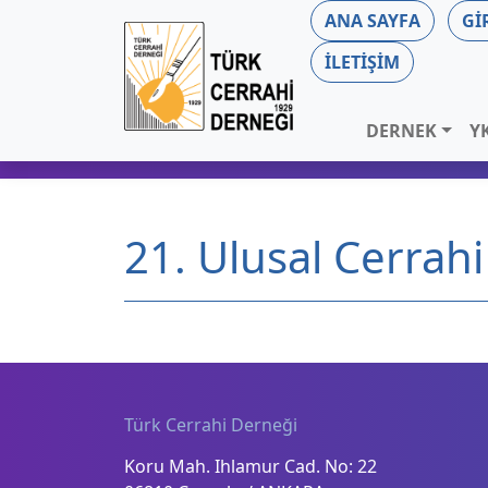
ANA SAYFA
GI
İLETIŞIM
DERNEK
Y
21. Ulusal Cerrah
Türk Cerrahi Derneği
Koru Mah. Ihlamur Cad. No: 22