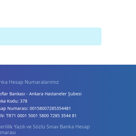
nka Hesap Numaralarımız
ıflar Bankası - Ankara Hastaneler Şubesi
nka Kodu: 378
sap Numarası: 00158007285354481
N: TR71 0001 5001 5800 7285 3544 81
erlilik Yazılı ve Sözlü Sınav Banka Hesap
marası