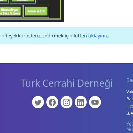
için teşekkür ederiz. İndirmek için lütfen
tıklayınız
.
Türk Cerrahi Derneği
Ba
Vak
Ba
He
IBA
Yet
Nu