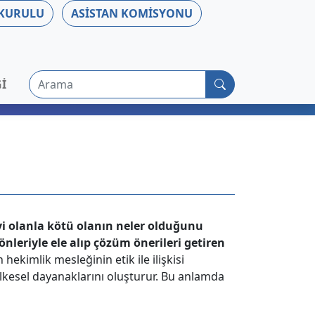
 KURULU
ASISTAN KOMISYONU
Arama
I
i olanla kötü olanın neler olduğunu
nleriyle ele alıp çözüm önerileri getiren
 hekimlik mesleğinin etik ile ilişkisi
 ilkesel dayanaklarını oluşturur. Bu anlamda