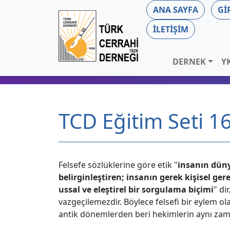
ANA SAYFA
GI
İLETIŞIM
DERNEK
Y
TCD Eğitim Seti 16
Felsefe sözlüklerine göre etik "
insanın düny
belirginleştiren; insanın gerek kişisel ge
ussal ve eleştirel bir sorgulama biçimi
" di
vazgeçilemezdir. Böylece felsefi bir eylem ol
antik dönemlerden beri hekimlerin aynı zamand