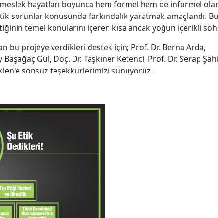
meslek hayatları boyunca hem formel hem de informel olarak a
 etik sorunlar konusunda farkındalık yaratmak amaçlandı. Bu
tiğinin temel konularını içeren kısa ancak yoğun içerikli sohb
 bu projeye verdikleri destek için; Prof. Dr. Berna Arda,
 Başağaç Gül, Doç. Dr. Taşkıner Ketenci, Prof. Dr. Serap Şahin
klen'e sonsuz teşekkürlerimizi sunuyoruz.