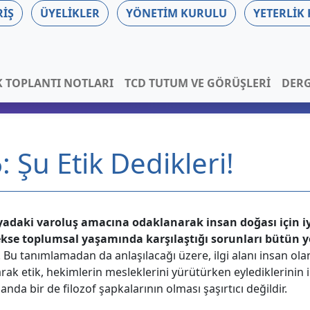
RIŞ
ÜYELIKLER
YÖNETIM KURULU
YETERLIK
K TOPLANTI NOTLARI
TCD TUTUM VE GÖRÜŞLERI
DERG
: Şu Etik Dedikleri!
adaki varoluş amacına odaklanarak insan doğası için iy
rekse toplumsal yaşamında karşılaştığı sorunları bütün yö
r. Bu tanımlamadan da anlaşılacağı üzere, ilgi alanı insan olan
arak etik, hekimlerin mesleklerini yürütürken eylediklerinin
a bir de filozof şapkalarının olması şaşırtıcı değildir.